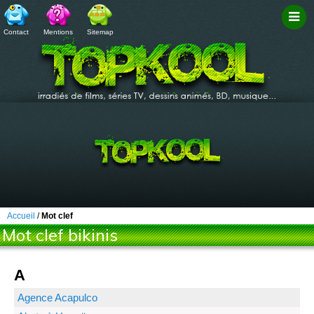
Contact
Mentions
Sitemap
Filtr
Accueil
/
Mot clef
Mot clef bikinis
A
Agence Acapulco